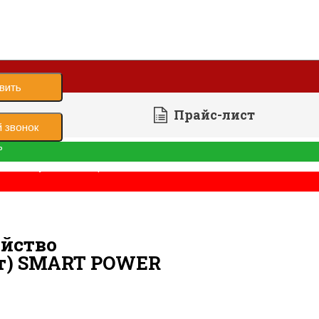
вить
Прайс-лист
 звонок
ь
е было успешно отправлено
 пусковые устройства
ойство
т) SMART POWER