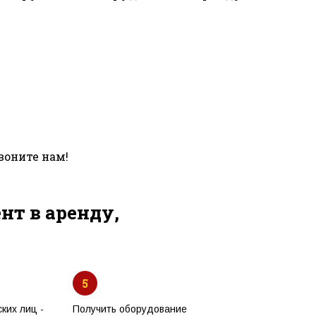
воните нам!
т в аренду,
5
ких лиц -
Получить оборудование