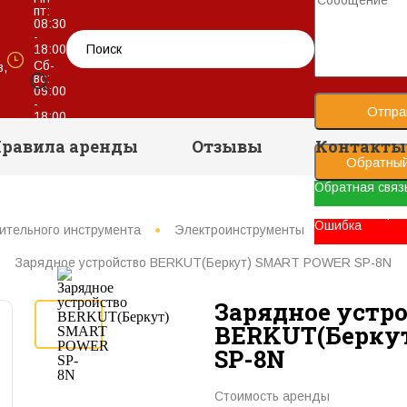
пт:
08:30
-
18:00
Сб-
в,
вс:
09:00
-
Отпра
18:00
равила аренды
Отзывы
Контакты
Обратный
Обратная связ
Ваше сообщени
Ошибка
ительного инструмента
Электроинструменты
Зарядные и
Зарядное устройство BERKUT(Беркут) SMART POWER SP-8N
Зарядное устр
BERKUT(Берку
SP-8N
Стоимость аренды