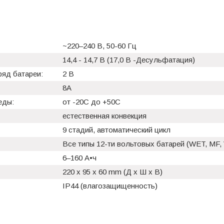
~220–240 В, 50-60 Гц
14,4 - 14,7 В (17,0 В -Десульфатация)
ряд батареи:
2 B
8A
еды:
от -20С до +50С
естественная конвекция
9 стадий, автоматический цикл
Все типы 12-ти вольтовых батарей (WET, MF,
6–160 А•ч
220 x 95 x 60 mm (Д x Ш x В)
IP44 (влагозащищенность)