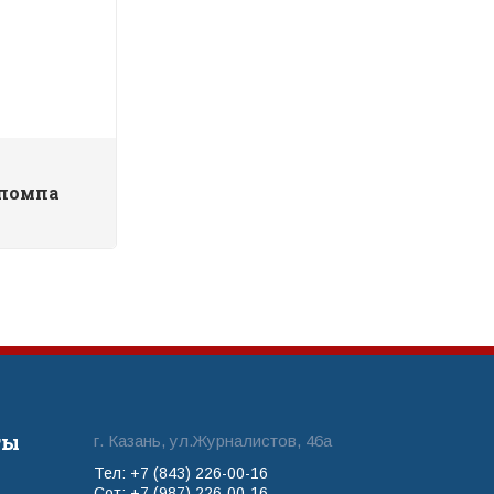
помпа
ты
г. Казань, ул.Журналистов, 46а
Тел: +7 (843) 226-00-16
Сот: +7 (987) 226-00-16