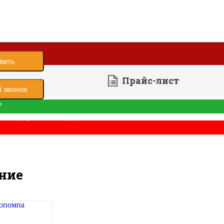
вить
Прайс-лист
 звонок
ь
е было успешно отправлено
 оборудование
ние