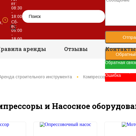
пт:
08:30
-
18:00
Сб-
в,
вс:
09:00
-
Отпра
18:00
равила аренды
Отзывы
Контакты
Обратный
Обратная связ
Ваше сообщени
Ошибка
Аренда строительного инструмента
Компрессоры и Насосное
мпрессоры и Насосное оборудова