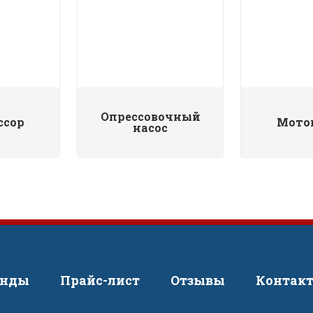
Опрессовочный
ссор
Мото
насос
енды
Прайс-лист
Отзывы
Контак