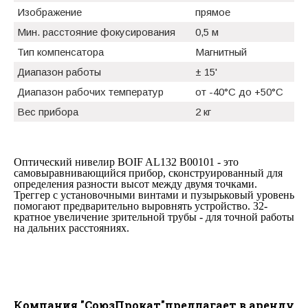
Изображение
прямое
Мин. расстояние фокусирования
0,5 м
Тип компенсатора
Магнитный
Диапазон работы
± 15'
Диапазон рабочих температур
от -40°C до +50°C
Вес прибора
2 кг
Оптический нивелир BOIF AL132 B00101 - это
самовыравнивающийся прибор, сконструированный для
определения разности высот между двумя точками.
Треггер с установочными винтами и пузырьковый уровень
помогают предварительно выровнять устройство. 32-
кратное увеличение зрительной трубы - для точной работы
на дальних расстояниях.
Компания "СоюзПрокат"предлагает в аренду