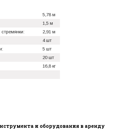
5,78 м
1,5 м
 стремянки:
2,91 м
4 шт
и:
5 шт
20 шт
16,8 кг
инструмента и оборудования в аренду