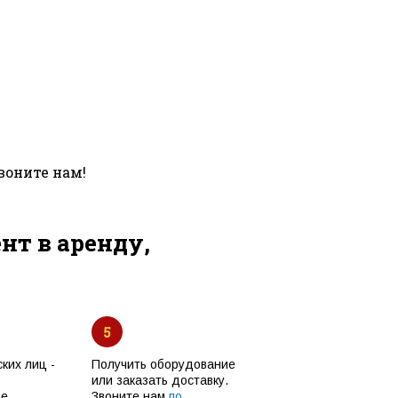
воните нам!
т в аренду,
5
ких лиц -
Получить оборудование
или заказать доставку.
ые
Звоните нам
по