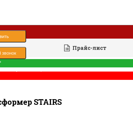
вить
Прайс-лист
 звонок
ь
е было успешно отправлено
ансформер
Лестница
сформер STAIRS