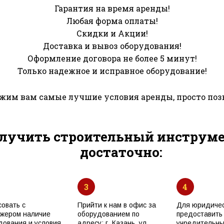
Гарантия на время аренды!
Любая форма оплаты!
Скидки и Акции!
Доставка и вывоз оборудования!
Оформление договора не более 5 минут!
Только надежное и исправное оборудование!
им вам самые лучшие условия аренды, просто поз
лучить строительный инструмен
достаточно:
3
4
совать с
Прийти к нам в офис за
Для юридичес
жером наличие
оборудованием по
предоставить
дования и условия
адресу: г. Казань, ул.
учредительн