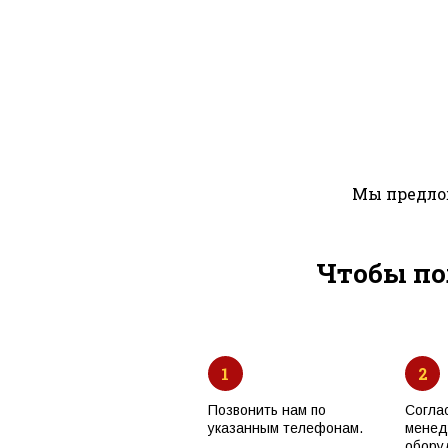
Мы предлож
Чтобы по
1
2
Позвонить нам по
Согла
указанным телефонам.
менед
обору