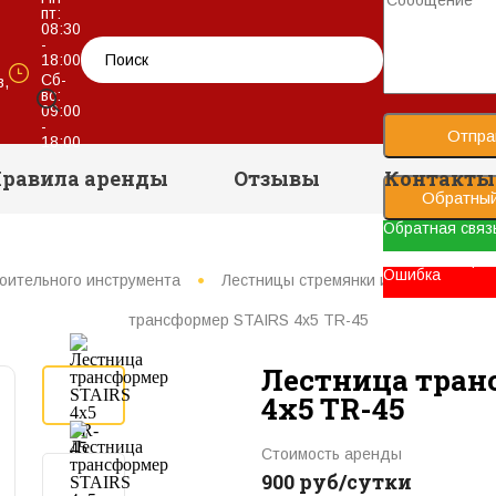
пт:
08:30
-
18:00
Сб-
в,
вс:
09:00
-
Отпра
18:00
равила аренды
Отзывы
Контакты
Обратный
Обратная связ
Ваше сообщени
Ошибка
оительного инструмента
Лестницы стремянки и лестницы тр
трансформер STAIRS 4х5 TR-45
Лестница тран
4х5 TR-45
Стоимость аренды
900 руб/сутки