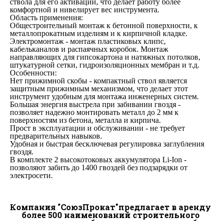
ствола для его активации, что делает работу более
комфортной и нивелирует вес инструмента.
Область применения:
Общестроительный монтаж к бетонной поверхности, к
металлопрокатным изделиям и к кирпичной кладке.
Электромонтаж - монтаж пластиковых клипс,
кабельканалов и распаячных коробок. Монтаж
направляющих для гипсокартона и натяжных потолков,
штукатурной сетки, гидроизоляционных мембран и т.д.
Особенности:
Нет прижимной скобы - компактный ствол является
защитным прижимным механизмом, что делает этот
инструмент удобным для монтажа инженерных систем.
Большая энергия выстрела при забивании гвоздя -
позволяет надежно монтировать металл до 2 мм к
поверхностям из бетона, металла и кирпича.
Прост в эксплуатации и обслуживании - не требует
предварительных навыков.
Удобная и быстрая бесключевая регулировка заглубления
гвоздя.
В комплекте 2 высокотоковых аккумулятора Li-Ion -
позволяют забить до 1400 гвоздей без подзарядки от
электросети.
Компания "СоюзПрокат"предлагает в аренду
более 500 наименований строительного