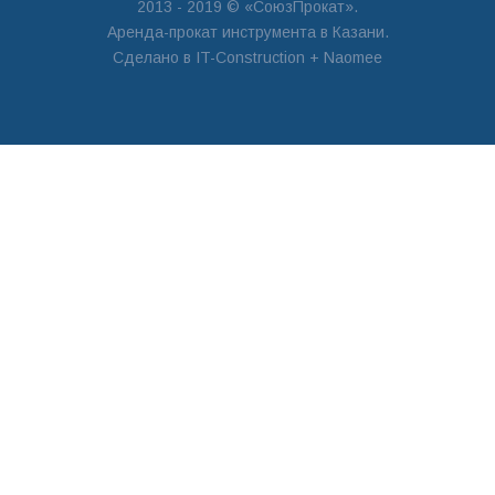
2013 - 2019 © «СоюзПрокат».
Аренда-прокат инструмента в Казани.
Сделано в
IT-Construction
+ Naomee