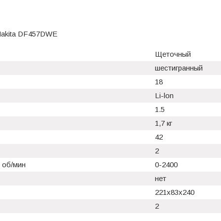
Makita DF457DWE
Щеточный
шестигранный
18
Li-lon
1.5
1,7 кг
42
2
 об/мин
0-2400
нет
221х83х240
2