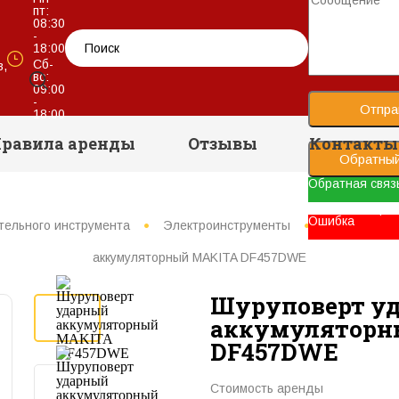
пт:
08:30
-
18:00
Сб-
в,
вс:
09:00
-
Отпра
18:00
равила аренды
Отзывы
Контакты
Обратный
Обратная связ
Ваше сообщени
Ошибка
тельного инструмента
Электроинструменты
Шуруповерт
аккумуляторный MAKITA DF457DWE
Шуруповерт у
аккумуляторн
DF457DWE
Стоимость аренды