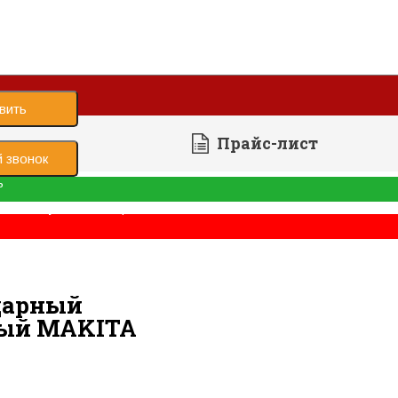
вить
Прайс-лист
 звонок
ь
е было успешно отправлено
ы
Шуруповерт ударный
дарный
ый MAKITA