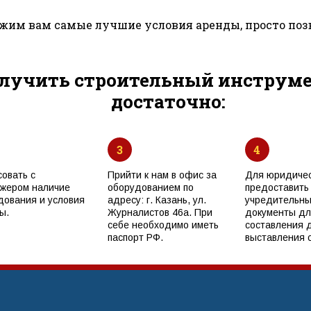
им вам самые лучшие условия аренды, просто поз
лучить строительный инструмен
достаточно:
3
4
совать с
Прийти к нам в офис за
Для юридичес
жером наличие
оборудованием по
предоставить
дования и условия
адресу: г. Казань, ул.
учредительн
ы.
Журналистов 46а. При
документы дл
себе необходимо иметь
составления 
паспорт РФ.
выставления с