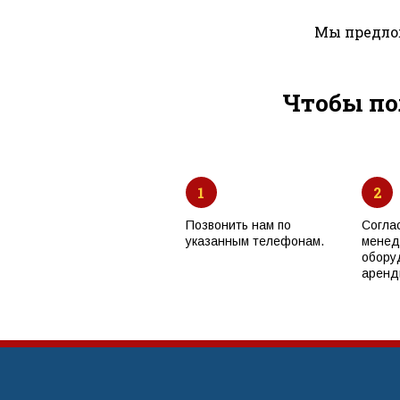
Мы предлож
Чтобы по
1
2
Позвонить нам по
Согла
указанным телефонам.
менед
обору
аренд