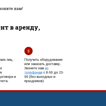
воните нам!
т в аренду,
5
ких лиц -
Получить оборудование
или заказать доставку.
ые
Звоните нам
по
я
телефонам
с 8-00 до 23-
договора и
00 (без выходных и
чета.
праздников)