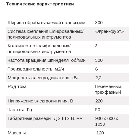
Технические характеристики
Ширина обрабатываемой полосы,мм
300
Система крепления шлифовальных/
«Франкфурт»
полировальных инструментов
Колличество шлифовальных/
3
полировальных инструментов
Частота вращения шпинделя об/мин
500
Производительность м2/ч
8
Мощность электродвигателя, кВт
2,2
Род тока
Переменный,
трехфазный
Напряжение электропитания, В
220
Частота, Гц
50
Габаритные размеры: Д x Ш x В, мм
930 x 600 x
1050
Масса, кг
120