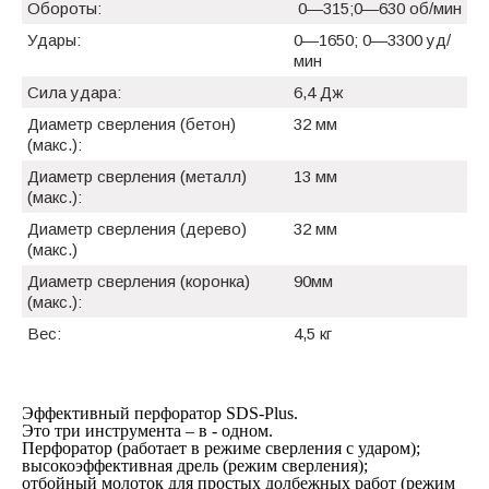
Обороты:
0—315;0—630 об/мин
Удары:
0—1650; 0—3300 уд/
мин
Сила удара:
6,4 Дж
Диаметр сверления (бетон)
32 мм
(макс.):
Диаметр сверления (металл)
13 мм
(макс.):
Диаметр сверления (дерево)
32 мм
(макс.)
Диаметр сверления (коронка)
90мм
(макс.):
Вес:
4,5 кг
Эффективный перфоратор SDS-Plus.
Это три инструмента – в - одном.
Перфоратор (работает в режиме сверления с ударом);
высокоэффективная дрель (режим сверления);
отбойный молоток для простых долбежных работ (режим