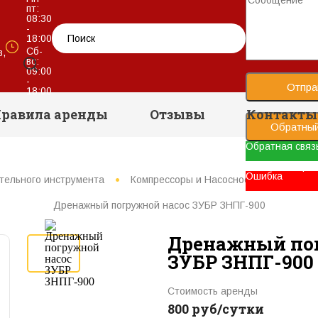
пт:
08:30
-
18:00
Сб-
в,
вс:
09:00
-
Отпра
18:00
равила аренды
Отзывы
Контакты
Обратный
Обратная связ
Ваше сообщени
Ошибка
тельного инструмента
Компрессоры и Насосное оборудовани
Дренажный погружной насос ЗУБР ЗНПГ-900
Дренажный по
ЗУБР ЗНПГ-900
Стоимость аренды
800 руб/сутки