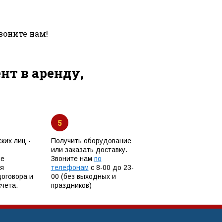
воните нам!
т в аренду,
5
ких лиц -
Получить оборудование
или заказать доставку.
ые
Звоните нам
по
я
телефонам
с 8-00 до 23-
договора и
00 (без выходных и
чета.
праздников)