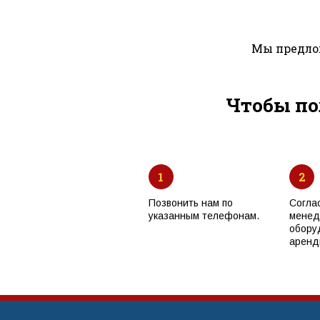
Мы предлож
Чтобы по
1
2
Позвонить нам по
Согла
указанным телефонам.
менед
обору
аренд