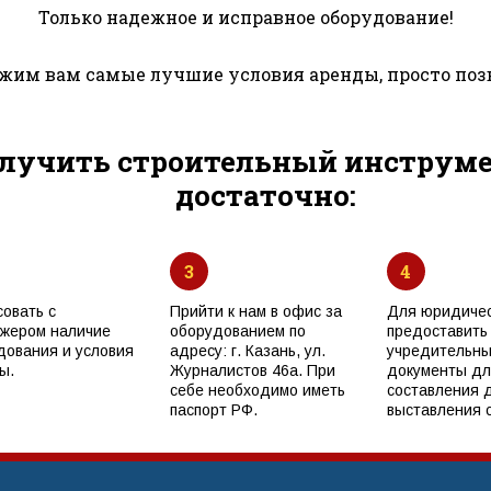
Только надежное и исправное оборудование!
им вам самые лучшие условия аренды, просто поз
лучить строительный инструмен
достаточно:
3
4
совать с
Прийти к нам в офис за
Для юридичес
жером наличие
оборудованием по
предоставить
дования и условия
адресу: г. Казань, ул.
учредительн
ы.
Журналистов 46а. При
документы дл
себе необходимо иметь
составления 
паспорт РФ.
выставления с