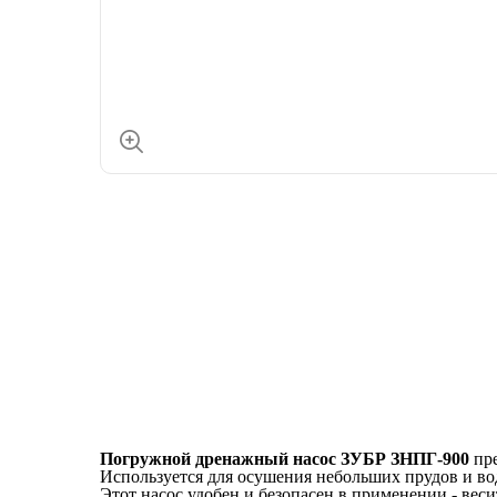
Погружной дренажный насос ЗУБР ЗНПГ-900
пре
Используется для осушения небольших прудов и вод
Этот насос удобен и безопасен в применении - весит