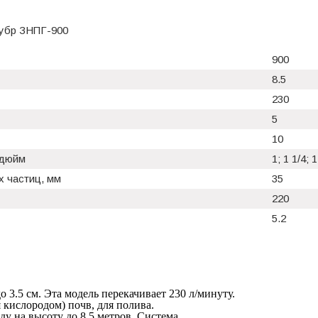
Зубр ЗНПГ-900
900
8.5
230
5
10
 дюйм
1; 1 1/4; 1
 частиц, мм
35
220
5.2
 3.5 см. Эта модель перекачивает 230 л/минуту.
 кислородом) почв, для полива.
оду на высоту до 8.5 метров. Система