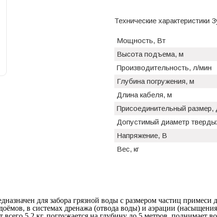
Технические характеристики 
Мощность, Вт
Высота подъема, м
Производительность, л/мин
Глубина погружения, м
Длина кабеля, м
Присоединительный размер,
Допустимый диаметр твердых
Напряжение, В
Вес, кг
дназначен для забора грязной воды с размером частиц примеси до
оёмов, в системах дренажа (отвода воды) и аэрации (насыщения
 всего 5.2 кг, погружается на глубину до 5 метров, поднимает в