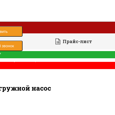
вить
Прайс-лист
 звонок
ь
е было успешно отправлено
е
Насос погружной
гружной насос