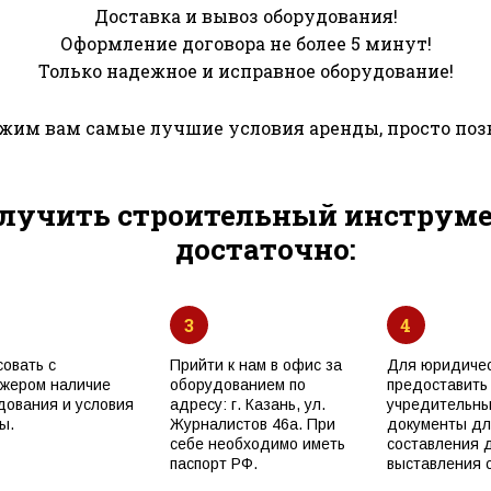
Доставка и вывоз оборудования!
Оформление договора не более 5 минут!
Только надежное и исправное оборудование!
им вам самые лучшие условия аренды, просто поз
лучить строительный инструмен
достаточно:
3
4
совать с
Прийти к нам в офис за
Для юридичес
жером наличие
оборудованием по
предоставить
дования и условия
адресу: г. Казань, ул.
учредительн
ы.
Журналистов 46а. При
документы дл
себе необходимо иметь
составления 
паспорт РФ.
выставления с