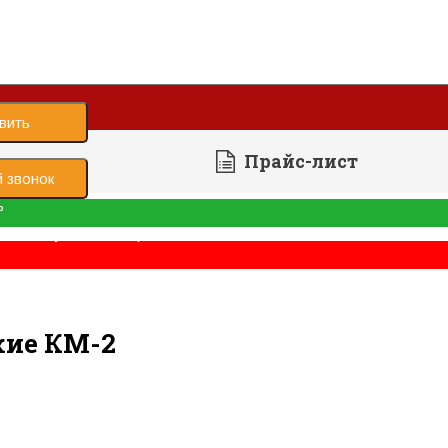
вить
Прайс-лист
 звонок
ь
е было успешно отправлено
терские
Когти монтерские
кие КМ-2