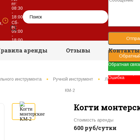
пт:
08:30
-
18:00
Сб-
в,
вс:
09:00
-
Отпра
18:00
равила аренды
Отзывы
Контакты
Обратный
Обратная связ
Ваше сообщени
Ошибка
льного инструмента
Ручной инструмент
Лазы, когти мон
КМ-2
Когти монтерс
Стоимость аренды
600 руб/сутки