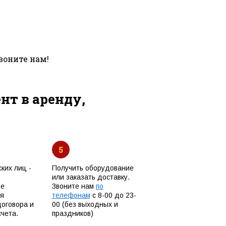
воните нам!
т в аренду,
5
ких лиц -
Получить оборудование
или заказать доставку.
ые
Звоните нам
по
я
телефонам
с 8-00 до 23-
договора и
00 (без выходных и
чета.
праздников)