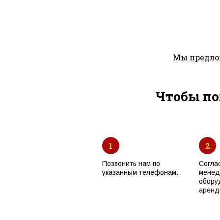
Мы предлож
Чтобы по
1
2
Позвонить нам по
Согла
указанным телефонам.
менед
обору
аренд