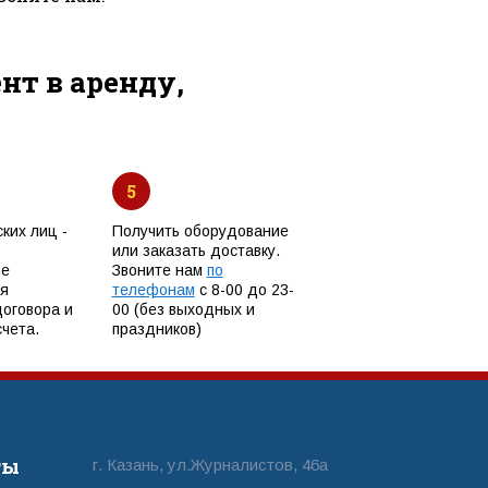
т в аренду,
5
ких лиц -
Получить оборудование
или заказать доставку.
ые
Звоните нам
по
я
телефонам
с 8-00 до 23-
договора и
00 (без выходных и
чета.
праздников)
ты
г. Казань, ул.Журналистов, 46а