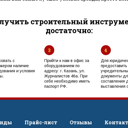
лучить строительный инструмен
достаточно:
3
4
совать с
Прийти к нам в офис за
Для юридичес
жером наличие
оборудованием по
предоставить
дования и условия
адресу: г. Казань, ул.
учредительн
ы.
Журналистов 46а. При
документы дл
себе необходимо иметь
составления 
паспорт РФ.
выставления с
енды
Прайс-лист
Отзывы
Контак