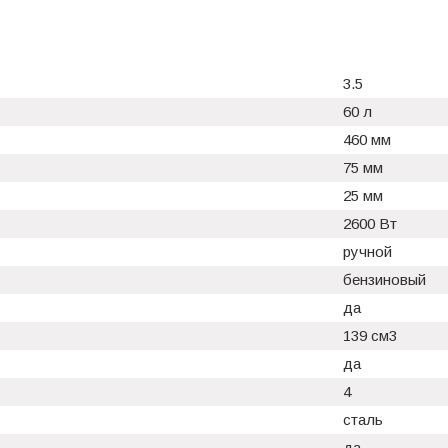
3.5
60 л
460 мм
75 мм
25 мм
2600 Вт
ручной
бензиновый
да
139 см3
да
4
сталь
да