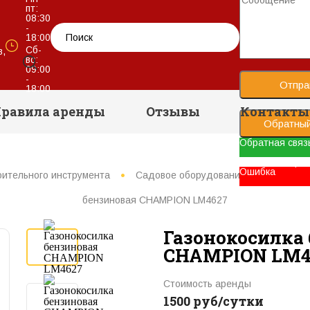
пт:
08:30
-
18:00
Сб-
в,
вс:
09:00
-
Отпра
18:00
равила аренды
Отзывы
Контакты
Обратный
Обратная связ
Ваше сообщени
Ошибка
оительного инструмента
Садовое оборудование
Газонок
бензиновая CHAMPION LM4627
Газонокосилка
CHAMPION LM4
Стоимость аренды
1500 руб/сутки