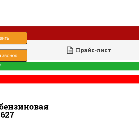
вить
Прайс-лист
 звонок
ь
е было успешно отправлено
осилки
Газонокосилка
 бензиновая
627