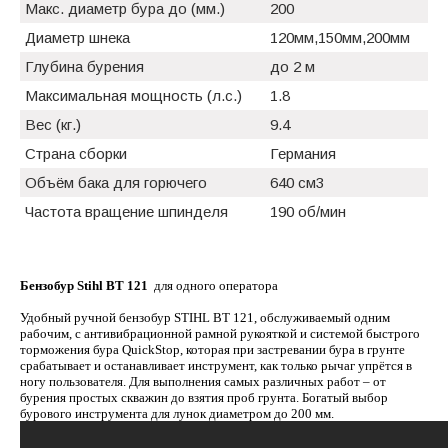
Макс. диаметр бура до (мм.)
200
Диаметр шнека
120мм,150мм,200мм
Глубина бурения
до 2 м
Максимальная мощность (л.с.)
1.8
Вес (кг.)
9.4
Страна сборки
Германия
Объём бака для горючего
640 см3
Частота вращение шпинделя
190 об/мин
Бензобур Stihl BT 121
для одного оператора
Удобный ручной бензобур STIHL BT 121, обслуживаемый одним
рабочим, с антивибрационной рамной рукояткой и системой быстрого
торможения бура QuickStop, которая при застревании бура в грунте
срабатывает и останавливает инструмент, как только рычаг упрётся в
ногу пользователя. Для выполнения самых различных работ – от
бурения простых скважин до взятия проб грунта. Богатый выбор
бурового инструмента для лунок диаметром до 200 мм.